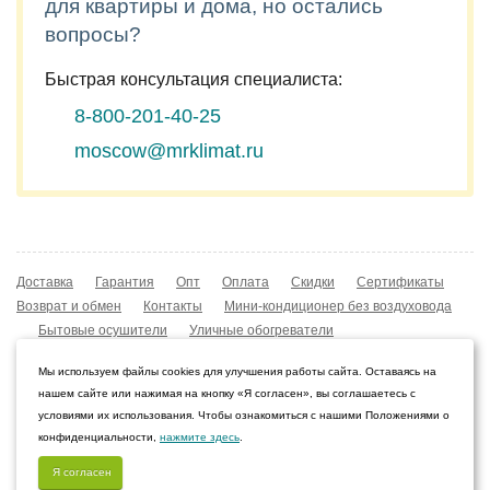
для квартиры и дома, но остались
вопросы?
Быстрая консультация специалиста:
8-800-201-40-25
moscow@mrklimat.ru
Доставка
Гарантия
Опт
Оплата
Скидки
Сертификаты
Возврат и обмен
Контакты
Мини-кондиционер без воздуховода
Бытовые осушители
Уличные обогреватели
Охладители воздуха
Мобильные кондиционеры
Мы используем файлы cookies для улучшения работы сайта. Оставаясь на
Охладители воздуха
Конвекторы NOBO
нашем сайте или нажимая на кнопку «Я согласен», вы соглашаетесь с
Мойка воздуха Boneco W210
условиями их использования. Чтобы ознакомиться с нашими Положениями о
конфиденциальности,
нажмите здесь
.
© 2009–2026 Интернет-магазин «Мистер Климат»
Волгоград, Волгоградская область
Я согласен